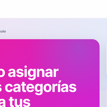
culo
 asignar
s categorías
a tus