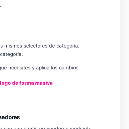
.
.
os mismos selectores de categoría,
categoría.
ue necesites y aplica los cambios.
álogo de forma masiva
veedores
ado con uno o más proveedores mediante