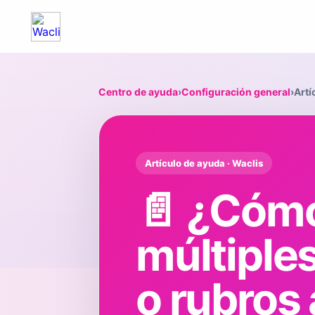
Centro de ayuda
›
Configuración general
›
Artí
Artículo de ayuda · Waclis
📄 ¿Cómo
múltiple
o rubros 