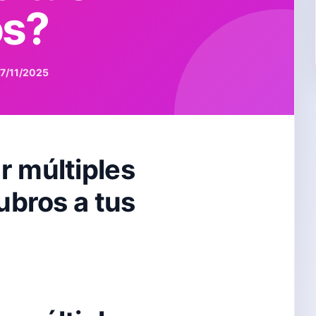
os?
27/11/2025
 múltiples
ubros a tus