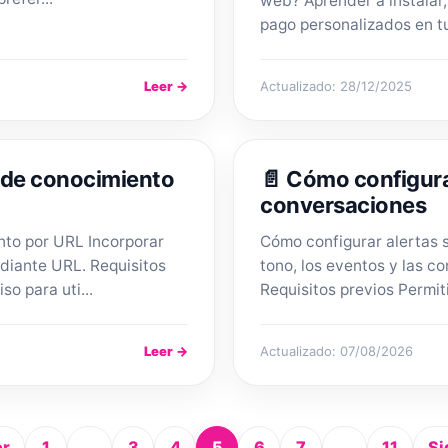
web? Aprender a instalar
pago personalizados en tu 
Leer →
Actualizado: 28/12/2025
 de conocimiento
📄 Cómo configura
conversaciones
nto por URL Incorporar
Cómo configurar alertas 
diante URL. Requisitos
tono, los eventos y las co
o para uti...
Requisitos previos Permiti
Leer →
Actualizado: 07/08/2026
or
1
...
3
4
5
6
7
...
11
Si