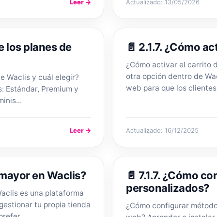
Leer →
Actualizado: 13/05/2026
e los planes de
📄 2.1.7. ¿Cómo ac
¿Cómo activar el carrito 
otra opción dentro de Wacl
e Waclis y cuál elegir?
web para que los clientes 
s: Estándar, Premium y
inis...
Leer →
Actualizado: 16/12/2025
 mayor en Waclis?
📄 7.1.7. ¿Cómo c
personalizados?
aclis es una plataforma
estionar tu propia tienda
¿Cómo configurar métodos
refer...