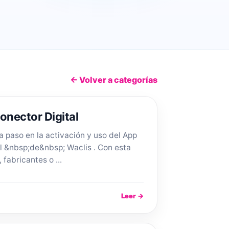
← Volver a categorías
onector Digital
 a paso en la activación y uso del App
l &nbsp;de&nbsp; Waclis . Con esta
 fabricantes o ...
Leer →