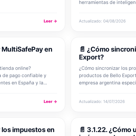
herramientas de inteligenci
Leer →
Actualizado: 04/08/2026
r MultiSafePay en
📄 ¿Cómo sincroni
Export?
tienda online?
¿Cómo sincronizar los pr
 de pago confiable y
productos de Bello Export
ntes en España y la...
empresa argentina especia
Leer →
Actualizado: 14/07/2026
r los impuestos en
📄 3.1.22. ¿Cómo 