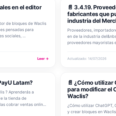
les en el editor
📄 3.4.19. Provee
fabricantes que pu
industria del Mer
tor de bloques de Waclis
nes pensadas para
Proveedores, importadore
 sociales, ...
en de la industria del&n
proveedores mayoristas e
Leer →
Actualizado: 14/07/2026
 PayU Latam?
📄 ¿Cómo utilizar
para modificar el 
is ? Aprenderás a
Waclis?
e la tienda de
as cobrar ventas onlin...
¿Cómo utilizar ChatGPT, 
y crear bloques en Waclis?